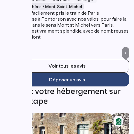
Ducey-lès-Chéris / Mont-Saint-Michel
D
Nous avons facilement pris le train de Paris
Ét
Montparnasse à Pontorson avec nos vélos, pour faire la
pa
véloscenie dans le sens Mont st Michel vers Paris.
de
Cette étape est vraiment splendide, avec de nombreuses
dé
vues sur le Mont.
Voir tous les avis
Déposer un avis
Trouvez votre hébergement sur
cette étape