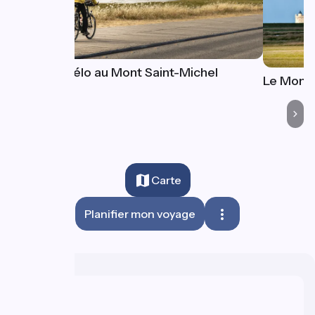
Venir à vélo au Mont Saint-Michel
Le Mont 
Carte
Planifier mon voyage