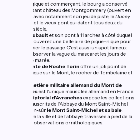
stratégique et commerçant, le bourg a conservé
l'imposant château des Montgommery (ouvert en
saison avec notamment son jeu de piste, le
Ducey
Code
) et le vieux pont qui datent tous deux du
17ème siècle.
Pontaubault
et son pont à 11 arches à côté duquel
vous trouverez une belle aire de pique-nique pour
apprécier le paysage. C'est aussi un spot fameux
pour observer la vague du mascaret les jours de
grande marée.
La pointe de Roche Torin
offre un joli point de
vue unique sur le Mont, le rocher de Tombelaine et
la baie.
Le cimetière militaire allemand du Mont de
Huisnes
est l'unique mausolée allemand en France.
Le Scriptorial d'Avranches
expose les collections
de manuscrits de l'Abbaye du Mont Saint-Michel
... et bien-sûr
le Mont Saint-Michel et sa baie
:
visite de la ville et de l'abbaye, traversée à pied de la
baie et observations ornithologiques.