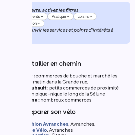
Sur la carte, activez les filtres
Hébergements
Pratique
Loisirs
Restauration
pour découvrir les services et points d'intérêts à
proximité.
Se ravitailler en chemin
Ducey :
commerces de bouche et marché les
mardis matin dans la Grande rue.
Pontaubault
: petits commerces de proximité
pour un pique-nique le long de la Sélune
Caserne :
nombreux commerces
Faire réparer son vélo
Decathlon Avranches
, Avranches.
Planète Vélo
, Avranches