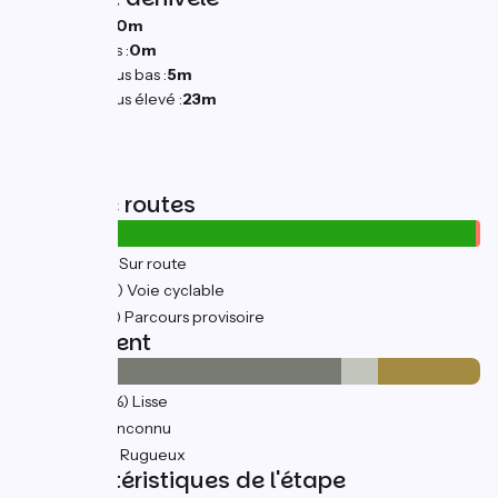
Montées :
0m
Descentes :
0m
Point le plus bas :
5m
Point le plus élevé :
23m
Types de routes
4km
(19%) Sur route
18km
(81%) Voie cyclable
0.3km
(1%) Parcours provisoire
Revêtement
16km
(70%) Lisse
2km
(8%) Inconnu
5km
(22%) Rugueux
Caractéristiques de l'étape