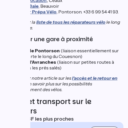
RBD Location
, Ceaux
Bik’In Baie
, Beauvoir
Atelier Prépa Vélo
, Pontorson. +33 6 99 54 41 93.
Consultez la
liste de tous les réparateurs vélo
le long
de l'itinéraire.
Trouver une gare à proximité
Gare de Pontorson
(liaison essentiellement sur
voie verte le long du Couesnon)
Gare d'Avranches
(liaison sur petites routes à
travers les prés salés)
Consultez notre article sur les
l'accès et le retour en
train
pour en savoir plus sur les possibilités
d'embarquement des vélos.
Trains et transport sur le
parcours
Gares SNCF les plus proches