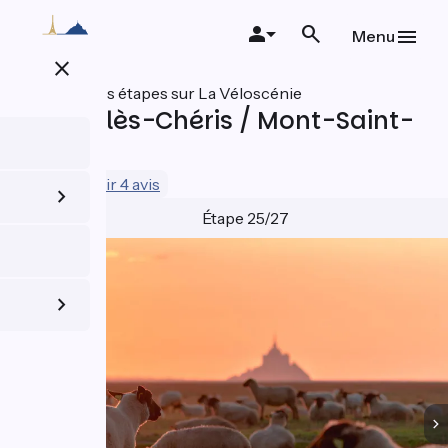
Aller
au
Menu
contenu
close
principal
Toutes les étapes sur La Véloscénie
Ducey-lès-Chéris / Mont-Saint-
Michel
4.9 / 5
Voir 4 avis
Étape 25/27