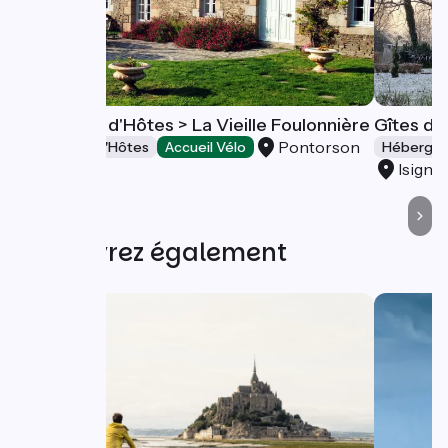
Chambres d'Hôtes > La Vieille Foulonnière
Gîtes de
Pontorson
Chambres d'Hôtes
Accueil Vélo
Hébergeme
Isigny
Découvrez également