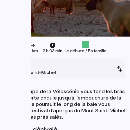
22 km
2 h 03 min
Je débute / En famille
Ducey
Mont-Saint-Michel
L'ultime étape de la Véloscénie vous tend les bras
! La voie verte ondule jusqu'à l'embouchure de la
Sélune et se poursuit le long de la baie vous
offrant un festival d'aperçus du Mont Saint-Michel
au milieu des prés salés.
Pentes et dénivelé