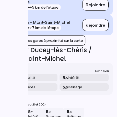
Avranches
Rejoindre
gare
5 km de l'étape
Pontorson - Mont-Saint-Michel
Rejoindre
gare
7 km de l'étape
Afficher les gares à proximité sur la carte
Avis sur Ducey-lès-Chéris /
Mont-Saint-Michel
4.9/5
Sur 4 avis
4.8
5
Sécurité
Intérêt
/5
/5
4.8
5
Services
Balisage
/5
/5
Scénique
S
5/5
Agnes ·
Juillet 2024
5
5
5
5
/5
/5
/5
/5
Sécurité
Intérêt
Services
Balisage