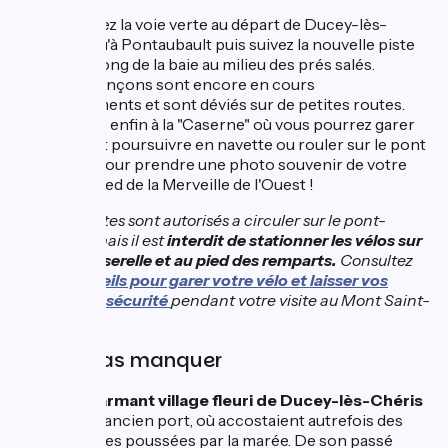
Réempruntez la voie verte au départ de Ducey-lès-
Chéris jusqu'à Pontaubault puis suivez la nouvelle piste
cyclable le long de la baie au milieu des prés salés.
Certains tronçons sont encore en cours
d'aménagements et sont déviés sur de petites routes.
Vous arrivez enfin à la "Caserne" où vous pourrez garer
votre vélo et poursuivre en navette ou rouler sur le pont
passerelle pour prendre une photo souvenir de votre
arrivée au pied de la Merveille de l'Ouest !
Les cyclistes sont autorisés a circuler sur le pont-
passerelle mais il est
interdit de stationner les vélos sur
le pont-passerelle et au pied des remparts.
Consultez
nos conseils pour garer votre vélo et laisser vos
bagages en sécurité
pendant votre visite au Mont Saint-
Michel.
À ne pas manquer
Le charmant village fleuri de Ducey-lès-Chéris
est un ancien port, où accostaient autrefois des
gabarres poussées par la marée. De son passé