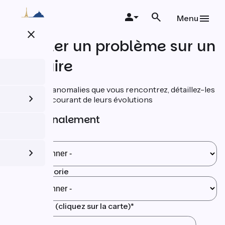
Aller
au
Menu
contenu
close
principal
Signaler un problème sur un
itinéraire
Signalez les anomalies que vous rencontrez, détaillez-les
et restez au courant de leurs évolutions
Votre signalement
Catégorie
Sous-Catégorie
Localisation (cliquez sur la carte)
*