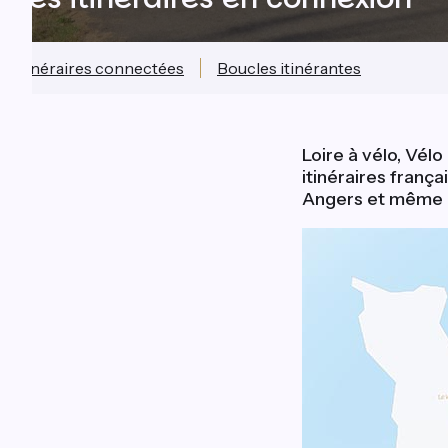
Itinéraires connectées
Boucles itinérantes
Loire à vélo, Vél
itinéraires franç
Angers et même L