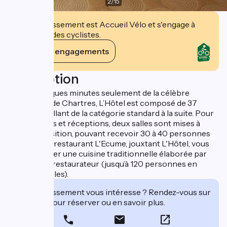
2
/
15
Cet établissement est Accueil Vélo et s'engage à
accueillir des cyclistes.
Voir ses engagements
Description
Situé à quelques minutes seulement de la célèbre
Cathédrale de Chartres, L’Hôtel est composé de 37
chambres, allant de la catégorie standard à la suite. Pour
vos réunions et réceptions, deux salles sont mises à
votre disposition, pouvant recevoir 30 à 40 personnes
chacune. Le restaurant L'Ecume, jouxtant L'Hôtel, vous
fera apprécier une cuisine traditionnelle élaborée par
son maître-restaurateur (jusqu’à 120 personnes en
plusieurs salles).
Cet établissement vous intéresse ? Rendez-vous sur
leur site pour réserver ou en savoir plus.