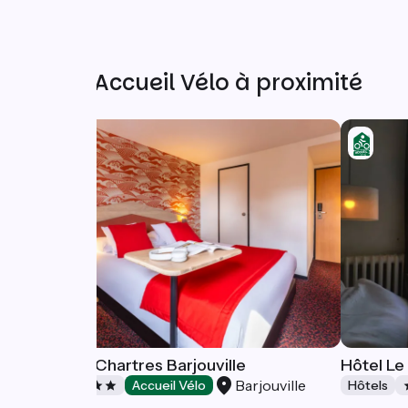
Autres Accueil Vélo à proximité
Ibis Styles Chartres Barjouville
Hôtel L
Barjouville
Hôtels
Accueil Vélo
Hôtels