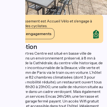
2
/
25
Cet établissement est Accueil Vélo et s'engage à
accueillir des cyclistes.
Voir ses engagements
Description
Le B&B Chartres Centre est situé en basse ville de
Chartres, dans un environnement préservé, à 8 mn à
pied du site de la Cathédrale, du centre ville historique, de
la gare. Etape incontournable de la Beauce, ville verte et
ludique à 50 mn de Paris via le train ou en voiture. L’hôtel
vous propose 82 chambres climatisées (dont 3 pour
personnes à mobilité réduite), un restaurant ouvert tous
les soirs de 18h30 à 23h00, une salle de réunion située au
bord de l’Eure dans un cadre verdoyant. Mais également
un bar avec un services Encas 24h/24h, une terrasse et
un lavoir, un garage fermé payant. Un accès Wifi gratuit
est proposé et accessible dans tout l’hôtel. Idéalement