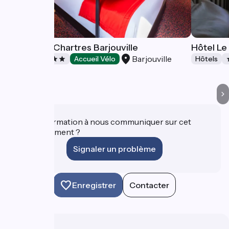
Ibis Styles Chartres Barjouville
Hôtel L
Barjouville
Hôtels
Accueil Vélo
Hôtels
Une information à nous communiquer sur cet
établissement ?
Signaler un problème
Enregistrer
Contacter