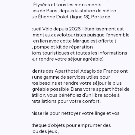
aux Champs Élysées et tous les monuments
emblématiques de Paris, depuis la station de métro
Malakoff – Rue Étienne Dolet (ligne 13), Porte de
Châtillon.
Labelisé Accueil Vélo depuis 2026, l'établissement est
adapté également aux cyclotouristes puisque l'ensemble
des services en lien avec cette Marque est offerte (
parking vélo, pompe et kit de réparation,
documentations touristiques et toutes les informations
pratiques pour rendre votre séjour agréable)
Tous les résidents des Aparthotel Adagio de France ont
aussi accès à une gamme de services utiles pour
répondre à vos besoins et rendre votre séjour le plus
pratique et agréable possible. Dans votre appart’hôtel de
Porte de Châtillon, vous bénéficiez d’un libre accès à
toutes nos installations pour votre confort :
- Une blanchisserie pour nettoyer votre linge et vos
tenues ;
- Une bibliothèque d’objets pour emprunter des
accessoires ou des jeux ;