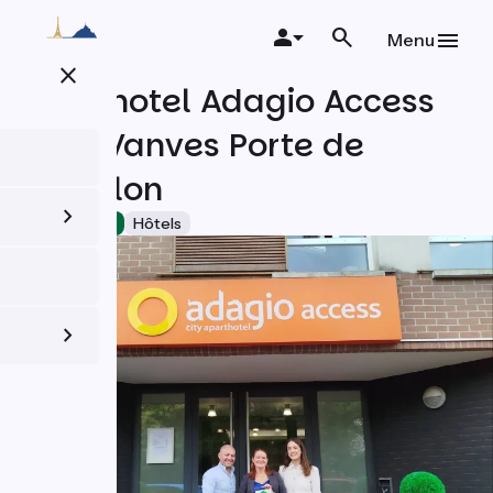
Aller
au
Menu
contenu
close
principal
Aparthotel Adagio Access
Paris Vanves Porte de
Chatillon
Accueil Vélo
Hôtels