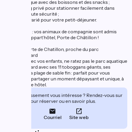
- Une boutique avec des boissons et des snacks ;
- Un parking privé pour stationner facilement dans
l’hôtel, en toute sécurité ;
- Un buffet varié pour votre petit-déjeuner.
Bon à savoir : vos animaux de compagnie sont admis
dans votre appart’hôtel, Porte de Châtillon !
Un hôtel porte de Chatillon, proche du parc
Aquaboulevard
En séjour avec vos enfants, ne ratez pas le parc aquatique
Aquaboulevard avec ses 11 toboggans géants, ses
jacuzzis et sa plage de sable fin : parfait pour vous
détendre et partager un moment dépaysant et unique, à
côté de votre hôtel.
Cet établissement vous intéresse ? Rendez-vous sur
leur site pour réserver ou en savoir plus.
Courriel
Site web