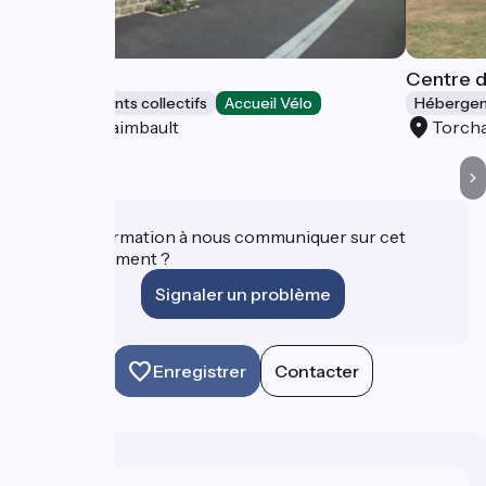
Bellevue
Centre d
Hébergements collectifs
Accueil Vélo
Hébergeme
Saint-Fraimbault
Torch
Une information à nous communiquer sur cet
établissement ?
Signaler un problème
Enregistrer
Contacter