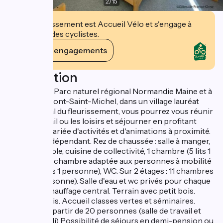
2
/
15
Cet établissement est Accueil Vélo et s'engage à
accueillir des cyclistes.
Voir ses engagements
Description
Au coeur du Parc naturel régional Normandie Maine et à
1 heure du Mont-Saint-Michel, dans un village lauréat
international du fleurissement, vous pourrez vous réunir
pour le travail ou les loisirs et séjourner en profitant
d'une offre variée d'activités et d'animations à proximité.
Bâtiment indépendant. Rez de chaussée : salle à manger,
séjour divisible, cuisine de collectivité, 1 chambre (5 lits 1
personne), 1 chambre adaptée aux personnes à mobilité
réduite (3 lits 1 personne), WC. Sur 2 étages : 11 chambres
(42 lits 1 personne). Salle d'eau et wc privés pour chaque
chambre. Chauffage central. Terrain avec petit bois.
Draps fournis. Accueil classes vertes et séminaires.
Séminaire à partir de 20 personnes (salle de travail et
repas du midi) Possibilité de séjours en demi-pension ou