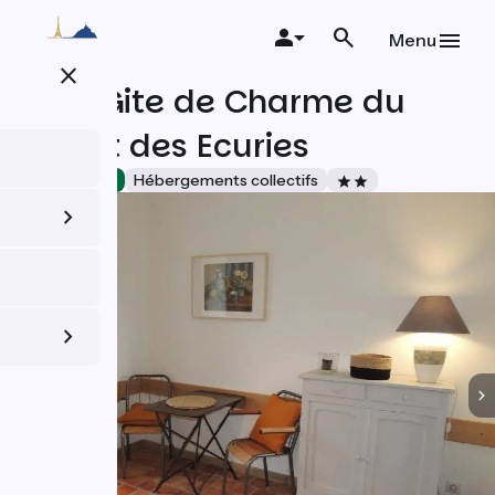
Aller
au
Menu
contenu
close
principal
Petit Gite de Charme du
Bistrot des Ecuries
Accueil Vélo
Hébergements collectifs