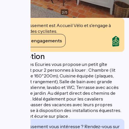
2
/
5
Cet établissement est Accueil Vélo et s'engage à
accueillir des cyclistes.
Voir ses engagements
Description
Le Bistrot des Ecuries vous propose un petit gîte
indépendant pour 2 personnes à louer : Chambre (lit
queen size de 160*200m), Cuisine équipée (plaques,
frigo, évier et rangement), Salle de bain avec grande
douche à l’italienne, lavabo et WC, Terrasse avec accès
direct dans le jardin. Au départ direct des chemins de
randonnées. Idéal également pour les cavaliers
souhaitant passer des vacances avec leurs propres
chevaux ; mise à disposition des installations équestres.
Restaurant et écurie sur place .
Cet établissement vous intéresse ? Rendez-vous sur