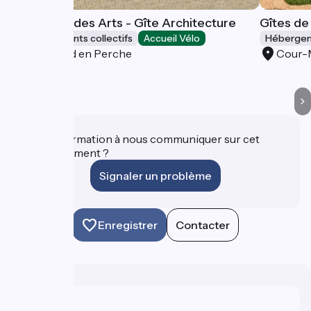
Gîte Hôtel des Arts - Gîte Architecture
Gîtes de
Hébergements collectifs
Accueil Vélo
Hébergeme
Rémalard en Perche
Cour-M
Une information à nous communiquer sur cet
établissement ?
Signaler un problème
Enregistrer
Contacter