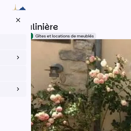
Aller
au
contenu
close
principal
La Poulinière
Accueil Vélo
Gîtes et locations de meublés