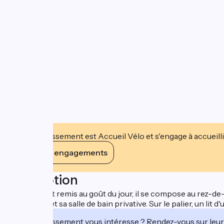
Cet établissement est Accueil Vélo et s'engage à accueilli
Voir ses engagements
Description
Entièrement remis au goût du jour, il se compose au rez-de-
personnes et sa salle de bain privative. Sur le palier, un li
Cet établissement vous intéresse ? Rendez-vous sur leur 