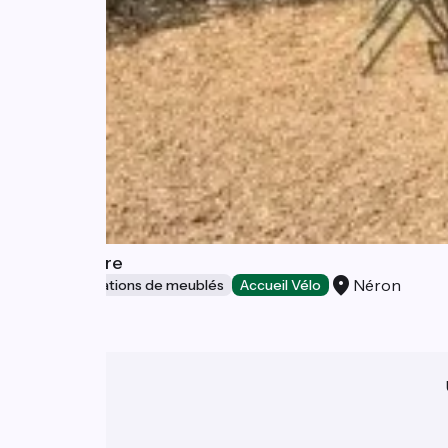
La Poulinière
Néron
Gîtes et locations de meublés
Accueil Vélo