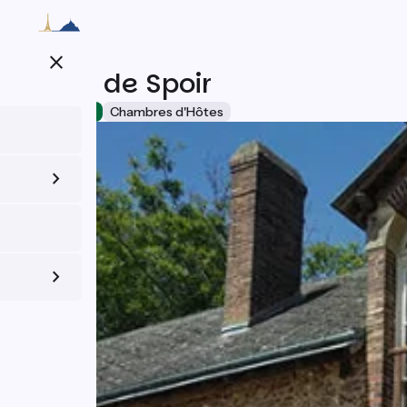
Aller
au
contenu
close
principal
Ferme de Spoir
Accueil Vélo
Chambres d'Hôtes