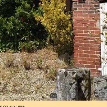
1
/
8
r des cyclistes.