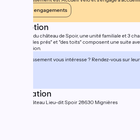
Voir ses engagements
Description
A proximité du château de Spoir, une unité familiale et 3 
chambres "des prés" et "des toits" composent une suite avec 1
sur réservation.
Cet établissement vous intéresse ? Rendez-vous sur leur 
Localisation
2 Rue du Château Lieu-dit Spoir 28630 Mignières