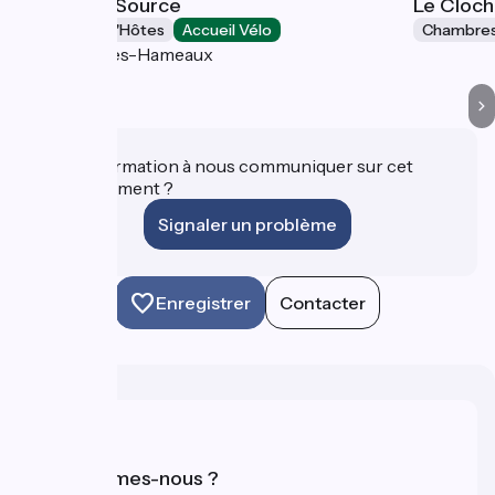
Maison La Source
Le Cloch
Chambres d'Hôtes
Accueil Vélo
Chambres
Magny-les-Hameaux
Une information à nous communiquer sur cet
établissement ?
Signaler un problème
Enregistrer
Contacter
Qui sommes-nous ?