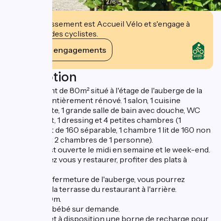
2
/
6
Cet établissement est Accueil Vélo et s'engage à
accueillir des cyclistes.
Voir ses engagements
Description
Appartement de 80m² situé à l'étage de l'auberge de la
commune, entièrement rénové. 1 salon, 1 cuisine
indépendante, 1 grande salle de bain avec douche, WC
indépendant, 1 dressing et 4 petites chambres (1
chambre 1 lit de 160 séparable, 1 chambre 1 lit de 160 non
séparable et 2 chambres de 1 personne).
L'auberge est ouverte le midi en semaine et le week-end.
Vous pourrez vous y restaurer, profiter des plats à
emporter.
Les soirs de fermeture de l'auberge, vous pourrez
disposer de la terrasse du restaurant à l'arrière.
Parking à 50m.
Chaise et lit bébé sur demande.
La mairie met à disposition une borne de recharge pour