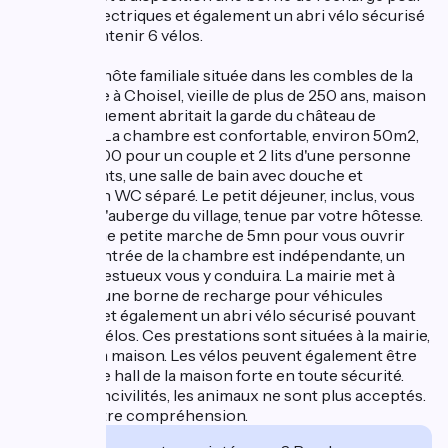
véhicules électriques et également un abri vélo sécurisé
pouvant contenir 6 vélos.
Chambre d'hôte familiale située dans les combles de la
maison forte à Choisel, vieille de plus de 250 ans, maison
qui historiquement abritait la garde du château de
Dampierre. La chambre est confortable, environ 50m2,
un lit 160x200 pour un couple et 2 lits d'une personne
pour 2 enfants, une salle de bain avec douche et
baignoire, un WC séparé. Le petit déjeuner, inclus, vous
sera servi à l'auberge du village, tenue par votre hôtesse.
Il suffira d'une petite marche de 5mn pour vous ouvrir
l'appétit. L'entrée de la chambre est indépendante, un
escalier majestueux vous y conduira. La mairie met à
disposition une borne de recharge pour véhicules
électriques et également un abri vélo sécurisé pouvant
contenir 6 vélos. Ces prestations sont situées à la mairie,
à 100 m de la maison. Les vélos peuvent également être
garés dans le hall de la maison forte en toute sécurité.
Suite à des incivilités, les animaux ne sont plus acceptés.
Merci de votre compréhension.