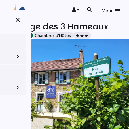
Aller
au
Menu
contenu
close
principal
Auberge des 3 Hameaux
Accueil Vélo
Chambres d'Hôtes