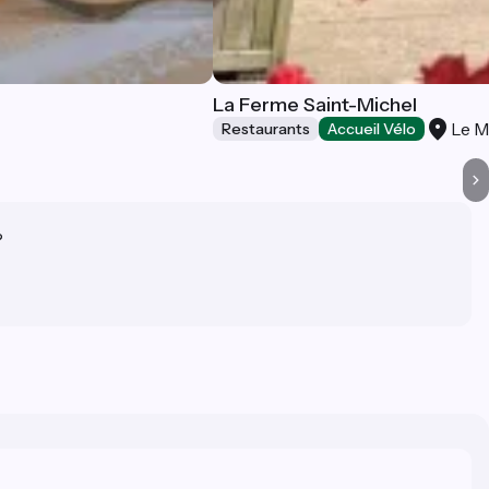
La Ferme Saint-Michel
Le M
Restaurants
Accueil Vélo
?