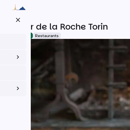
Aller
au
contenu
close
principal
Manoir de la Roche Torin
Accueil Vélo
Restaurants