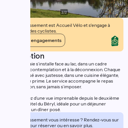
2
/
2
Cet établissement est Accueil Vélo et s'engage à
accueillir des cyclistes.
Voir ses engagements
Description
La Pommeraie s’installe face au lac, dans un cadre
propice à la contemplation et à la déconnexion. Chaque
plat est pensé avec justesse, dans une cuisine élégante,
où l’équilibre prime. Le service accompagne le repas
avec attention, sans jamais s’imposer.
Vous profitez d’une vue imprenable depuis le deuxième
étage de l’Hôtel du Béryl, idéale pour un déjeuner
lumineux ou un dîner posé.
Cet établissement vous intéresse ? Rendez-vous sur
leur site pour réserver ou en savoir plus.