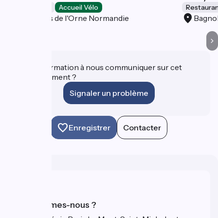
Restaurants
Accueil Vélo
Restaura
Bagnoles de l'Orne Normandie
Bagnol
Une information à nous communiquer sur cet
établissement ?
Signaler un problème
Enregistrer
Contacter
Qui sommes-nous ?