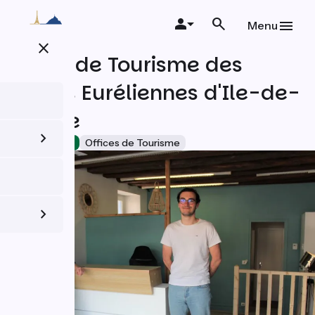
Aller
au
Menu
contenu
close
principal
Office de Tourisme des
Portes Euréliennes d'Ile-de-
France
Accueil Vélo
Offices de Tourisme