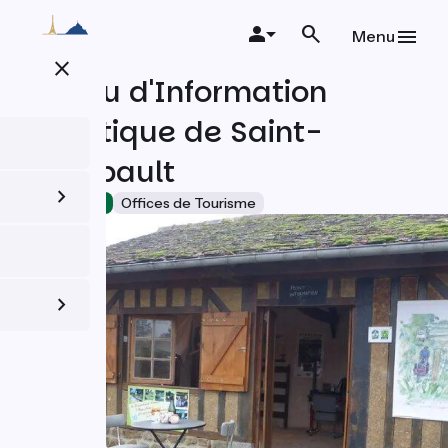
Aller
au
Menu
contenu
close
principal
Bureau d'Information
Touristique de Saint-
Fraimbault
Accueil Vélo
Offices de Tourisme