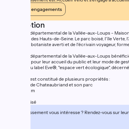
Voir ses engagements
Description
Le domaine départemental de la Vallée-aux-Loups - Maison de
de la culture des Hauts-de-Seine. Le parc boisé, l'île Verte
l'homme, du botaniste averti et de l'écrivain voyageur, forme
Le domaine départemental de la Vallée-aux-Loups bénéficie d
histoire que pour leur accueil du public et leur mode de ge
également du label Eve®, "espace vert écologique", décerné
Le domaine est constitué de plusieurs propriétés :
- La Maison de Chateaubriand et son parc
- L'Arboretum
- L'Ile Verte
- Le parc boisé
Cet établissement vous intéresse ? Rendez-vous sur leur 