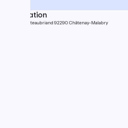
Localisation
102, rue Chateaubriand 92290 Châtenay-Malabry