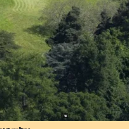
1
/
5
r des cyclistes.