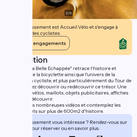
2
/
6
Cet établissement est Accueil Vélo et s'engage à
accueillir des cyclistes.
Voir ses engagements
Description
Le musée "La Belle Echappée" retrace l'histoire et
l'invention de la bicyclette ainsi que l'univers de la
compétition cycliste, et plus particulièrement du Tour de
France. Venez découvrir ou redécouvrir ce trésor. Une
centaine de vélos, maillots, objets publicitaires, affiches
etc ... sont à découvrir.
Visionnez les nombreuses vidéos et contemplez les
vélos et objets sur plus de 600m2 d'histoire.
Cet établissement vous intéresse ? Rendez-vous sur
leur site pour réserver ou en savoir plus.