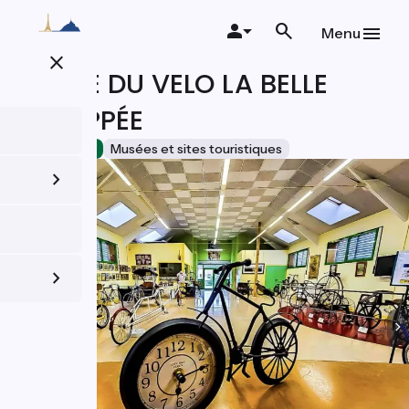
Aller
au
Menu
contenu
close
principal
MUSEE DU VELO LA BELLE
ECHAPPÉE
Accueil Vélo
Musées et sites touristiques