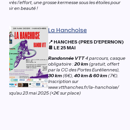
après l’effort, une grosse kermesse sous les étoiles pour
finir en beauté !
La Hanchoise
HANCHES (PRES D'EPERNON)
📍
LE 25 MAI
📆
Randonnée VTT
4 parcours, casque
obligatoire :
20 km
(gratuit, offert
par la CC des Portes Euréliennes),
30 km
(6€),
40 km & 60 km
(7€).
Inscription sur
www.vtthanches.fr/la-hanchoise/
jusqu'au 23 mai 2025 (+2€ sur place)