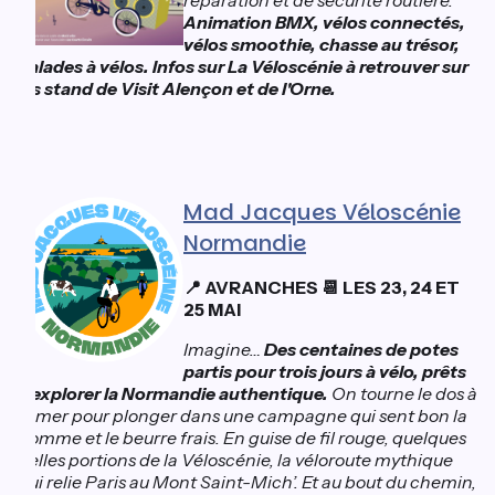
réparation et de sécurité routière.
Animation BMX, vélos connectés,
vélos smoothie, chasse au trésor,
balades à vélos.
Infos sur La Véloscénie à retrouver sur
les stand de Visit Alençon et de l'Orne.
Mad Jacques Véloscénie
Normandie
📍 AVRANCHES 📆 LES 23, 24 ET
25 MAI
Imagine…
Des centaines de potes
partis pour trois jours à vélo, prêts
à explorer la Normandie authentique.
On tourne le dos à
la mer pour plonger dans une campagne qui sent bon la
pomme et le beurre frais. En guise de fil rouge, quelques
belles portions de la Véloscénie, la véloroute mythique
qui relie Paris au Mont Saint-Mich’. Et au bout du chemin,