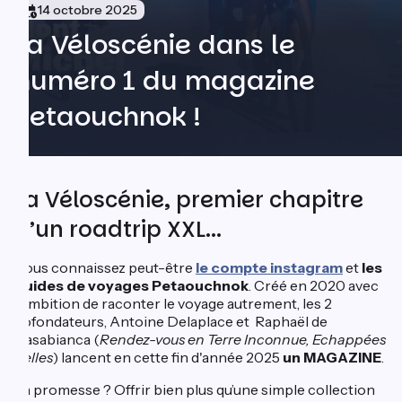
14 octobre 2025
La Véloscénie dans le
numéro 1 du magazine
Petaouchnok !
La Véloscénie, premier chapitre
d’un roadtrip XXL...
Vous connaissez peut-être
le compte instagram
et
les
guides de voyages Petaouchnok
. Créé en 2020 avec
l'ambition de raconter le voyage autrement, les 2
cofondateurs, Antoine Delaplace et Raphaël de
Casabianca (
Rendez-vous en Terre Inconnue, Echappées
Belles
) lancent en cette fin d'année 2025
un MAGAZINE
.
La promesse ? Offrir bien plus qu’une simple collection