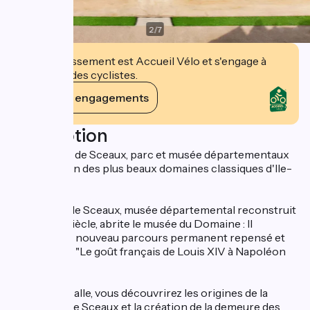
2
/
7
Cet établissement est Accueil Vélo et s'engage à
accueillir des cyclistes.
Voir ses engagements
Description
Le Domaine de Sceaux, parc et musée départementaux
constitue l'un des plus beaux domaines classiques d'Ile-
de-France.
Le château de Sceaux, musée départemental reconstruit
au XIXème siècle, abrite le musée du Domaine : Il
présente un nouveau parcours permanent repensé et
orienté vers "Le goût français de Louis XIV à Napoléon
III".
De salle en salle, vous découvrirez les origines de la
seigneurie de Sceaux et la création de la demeure des