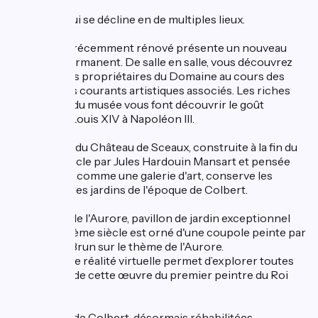
Une visite qui se décline en de multiples lieux.
Le Château récemment rénové présente un nouveau
parcours permanent. De salle en salle, vous découvrez
les différents propriétaires du Domaine au cours des
siècles et les courants artistiques associés. Les riches
collections du musée vous font découvrir le goût
français de Louis XIV à Napoléon III.
L'Orangerie du Château de Sceaux, construite à la fin du
XVIIIème siècle par Jules Hardouin Mansart et pensée
dès l'origine comme une galerie d'art, conserve les
sculptures des jardins de l'époque de Colbert.
Le Pavillon de l'Aurore, pavillon de jardin exceptionnel
datant du 17ème siècle est orné d'une coupole peinte par
Charles Le Brun sur le thème de l'Aurore.
Un casque de réalité virtuelle permet d’explorer toutes
les facettes de cette œuvre du premier peintre du Roi
Soleil.
Les écuries de Colbert, désormais réhabilitées,