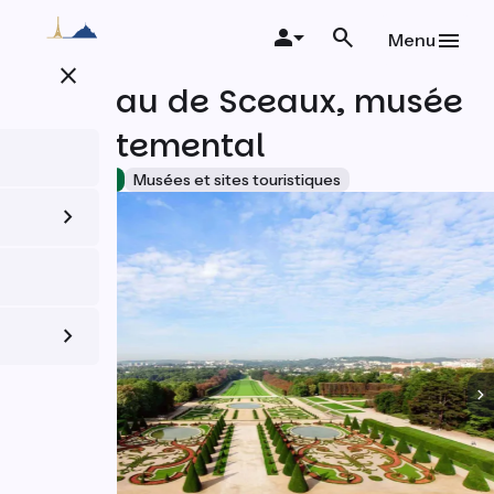
Aller
au
Menu
contenu
close
principal
Chateau de Sceaux, musée
départemental
Accueil Vélo
Musées et sites touristiques