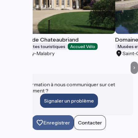
La Maison de Chateaubriand
Domaine 
Musées et sites touristiques
Accueil Vélo
Musées et
Châtenay-Malabry
Saint-
Une information à nous communiquer sur cet
établissement ?
Signaler un problème
Enregistrer
Contacter