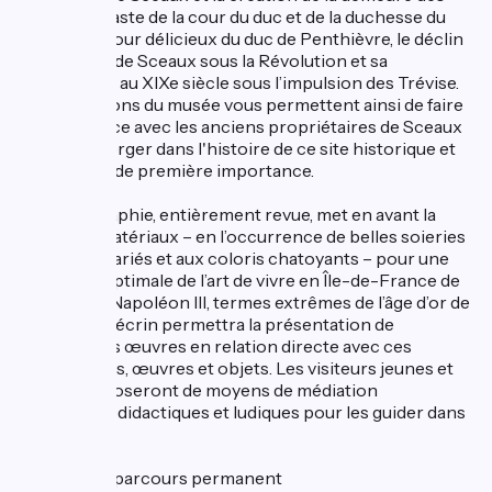
Colbert, le faste de la cour du duc et de la duchesse du
Maine, le séjour délicieux du duc de Penthièvre, le déclin
du domaine de Sceaux sous la Révolution et sa
renaissance au XIXe siècle sous l’impulsion des Trévise.
Les collections du musée vous permettent ainsi de faire
connaissance avec les anciens propriétaires de Sceaux
et de s'immerger dans l'histoire de ce site historique et
patrimonial de première importance.
La scénographie, entièrement revue, met en avant la
qualité de matériaux – en l’occurrence de belles soieries
aux motifs variés et aux coloris chatoyants – pour une
évocation optimale de l’art de vivre en Île-de-France de
Louis XIV à Napoléon III, termes extrêmes de l’âge d’or de
Sceaux. Cet écrin permettra la présentation de
nombreuses œuvres en relation directe avec ces
personnages, œuvres et objets. Les visiteurs jeunes et
adultes disposeront de moyens de médiation
numériques didactiques et ludiques pour les guider dans
leur visite.
Le nouveau parcours permanent