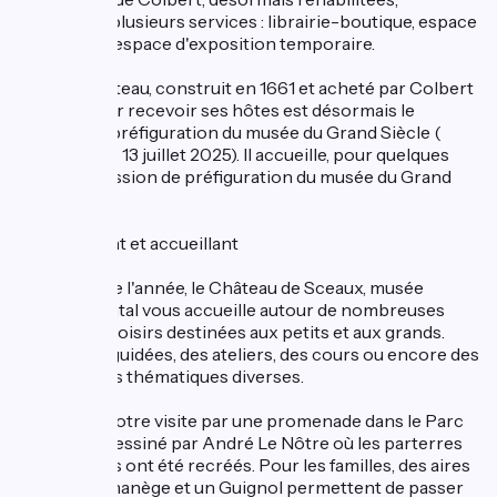
proposent plusieurs services : librairie-boutique, espace
multimédia, espace d'exposition temporaire.
Le Petit château, construit en 1661 et acheté par Colbert
en 1682 pour recevoir ses hôtes est désormais le
Pavillon de préfiguration du musée du Grand Siècle (
fermeture le 13 juillet 2025). Il accueille, pour quelques
temps, la Mission de préfiguration du musée du Grand
Siècle.
Un lieu vivant et accueillant
Ouvert toute l'année, le Château de Sceaux, musée
départemental vous accueille autour de nombreuses
activités de loisirs destinées aux petits et aux grands.
Des visites guidées, des ateliers, des cours ou encore des
conférences thématiques diverses.
Prolongez votre visite par une promenade dans le Parc
de Sceaux dessiné par André Le Nôtre où les parterres
de broderies ont été recréés. Pour les familles, des aires
de jeux, un manège et un Guignol permettent de passer