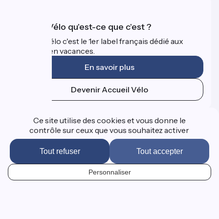
Accueil Vélo qu'est-ce que c'est ?
Accueil Vélo c'est le 1er label français dédié aux
cyclistes en vacances.
En savoir plus
Devenir Accueil Vélo
Financé dans le cadre de Destination France
Ce site utilise des cookies et vous donne le
contrôle sur ceux que vous souhaitez activer
Tout refuser
Tout accepter
FAQ
Espace Pro
Personnaliser
Presse
FR
Mentions légales
Contact
Options de carte
Réalisation :
StudioJuillet
et
France Vélo Tourisme
Fond de carte par défaut