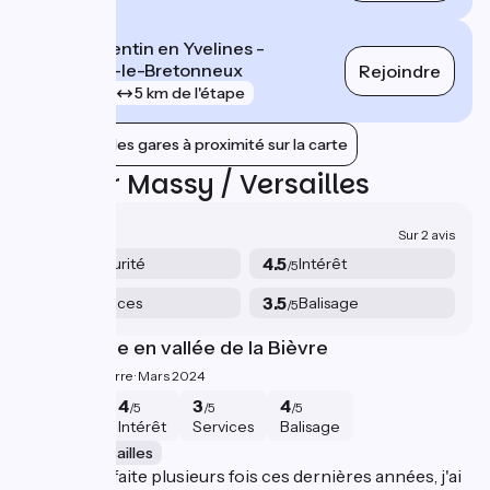
Saint-Quentin en Yvelines -
Montigny-le-Bretonneux
Rejoindre
gare
5 km de l'étape
Afficher les gares à proximité sur la carte
Avis sur Massy / Versailles
3.3/5
Sur 2 avis
3.5
4.5
Sécurité
Intérêt
/5
/5
1.5
3.5
Services
Balisage
/5
/5
Joli passage en vallée de la Bièvre
P
3.8/5
Pierre ·
Mars 2024
4
4
3
4
/5
/5
/5
/5
Sécurité
Intérêt
Services
Balisage
Massy / Versailles
M
Pour l'avoir faite plusieurs fois ces dernières années, j'ai
Pa