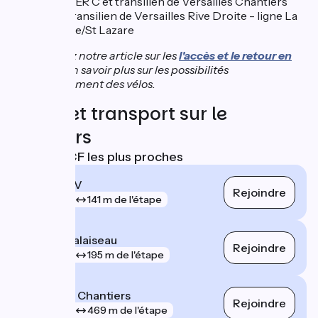
Gare RER C et transilien de Versailles Chantiers
Gare transilien de Versailles Rive Droite - ligne La
défense/St Lazare
Consultez notre article sur les
l'accès et le retour en
train
pour en savoir plus sur les possibilités
d'embarquement des vélos.
Trains et transport sur le
parcours
Gares SNCF les plus proches
Massy TGV
Rejoindre
gare
141 m de l'étape
Massy - Palaiseau
Rejoindre
gare
195 m de l'étape
Versailles Chantiers
Rejoindre
gare
469 m de l'étape