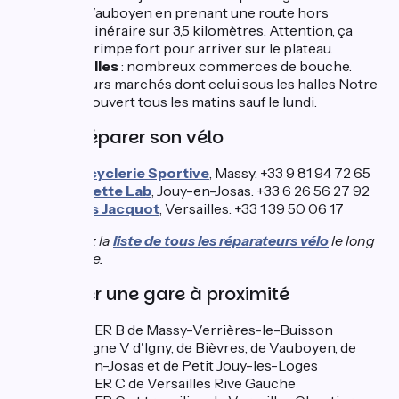
Vauboyen en prenant une route hors
itinéraire sur 3,5 kilomètres. Attention, ça
grimpe fort pour arriver sur le plateau.
Versailles
: nombreux commerces de bouche.
Plusieurs marchés dont celui sous les halles Notre
Dame ouvert tous les matins sauf le lundi.
Faire réparer son vélo
La Recyclerie Sportive
, Massy. +33 9 81 94 72 65
Bicyclette Lab
, Jouy-en-Josas. +33 6 26 56 27 92
Cycles Jacquot
, Versailles. +33 1 39 50 06 17
Consultez la
liste de tous les réparateurs vélo
le long
de l'itinéraire.
Trouver une gare à proximité
Gare RER B de Massy-Verrières-le-Buisson
Gare ligne V d'Igny, de Bièvres, de Vauboyen, de
Jouy-en-Josas et de Petit Jouy-les-Loges
Gare RER C de Versailles Rive Gauche