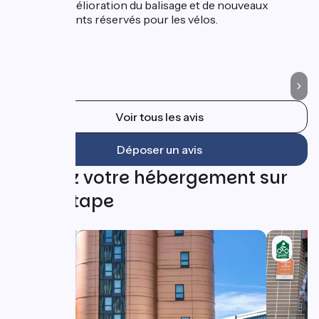
noté une amélioration du balisage et de nouveaux
ro
aménagements réservés pour les vélos.
Ve
et
la
Voir tous les avis
Déposer un avis
Trouvez votre hébergement sur
cette étape