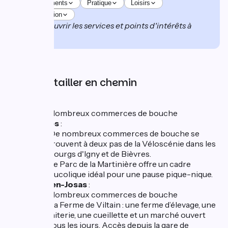
Hébergements
Pratique
Loisirs
Restauration
pour découvrir les services et points d'intérêts à
proximité.
Se ravitailler en chemin
Igny :
Nombreux commerces de bouche
Bièvres
:
De nombreux commerces de bouche se
trouvent à deux pas de la Véloscénie dans les
bourgs d'Igny et de Bièvres.
Le Parc de la Martinière offre un cadre
bucolique idéal pour une pause pique-nique.
Jouy-en-Josas
:
Nombreux commerces de bouche
La Ferme de Viltain : une ferme d’élevage, une
laiterie, une cueillette et un marché ouvert
tous les jours. Accès depuis la gare de