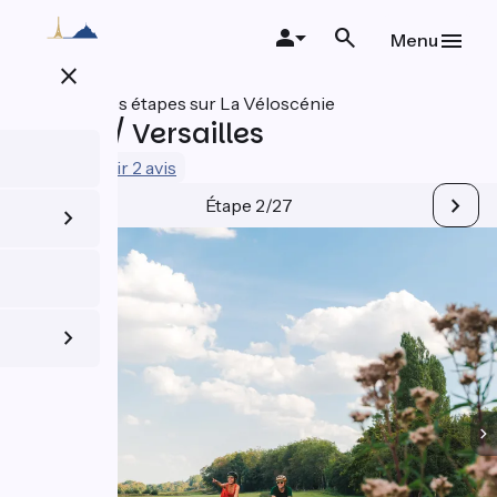
Aller
au
Menu
contenu
close
principal
Toutes les étapes sur La Véloscénie
Massy / Versailles
3.3 / 5
Voir 2 avis
Étape 2/27