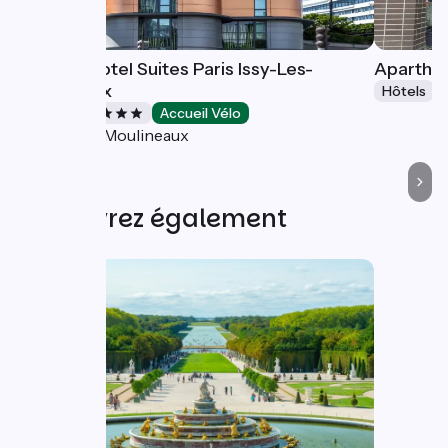
Hôtel Novotel Suites Paris Issy-Les-
Aparthot
Moulineaux
Hôtels
Hôtels
Accueil Vélo
Issy-les-Moulineaux
Découvrez également