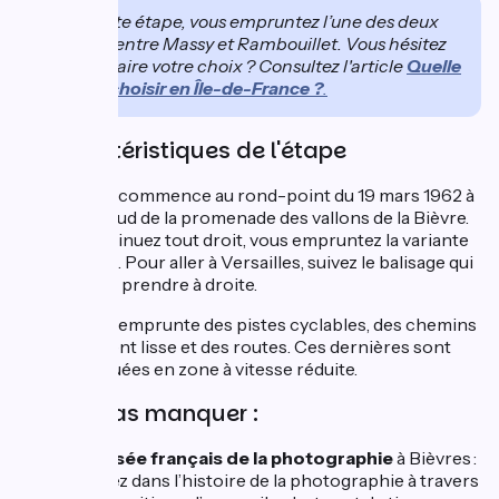
Sur cette étape, vous empruntez l’une des deux
variantes entre Massy et Rambouillet. Vous hésitez
encore à faire votre choix ? Consultez l'article
Quelle
variante choisir en Île-de-France ?
.
Caractéristiques de l'étape
Cette étape commence au rond-point du 19 mars 1962 à
l’extrémité sud de la promenade des vallons de la Bièvre.
Si vous continuez tout droit, vous empruntez la variante
par Limours. Pour aller à Versailles, suivez le balisage qui
vous invite à prendre à droite.
Cette étape emprunte des pistes cyclables, des chemins
au revêtement lisse et des routes. Ces dernières sont
toujours situées en zone à vitesse réduite.
A ne pas manquer :
Le musée français de la photographie
à Bièvres :
plongez dans l’histoire de la photographie à travers