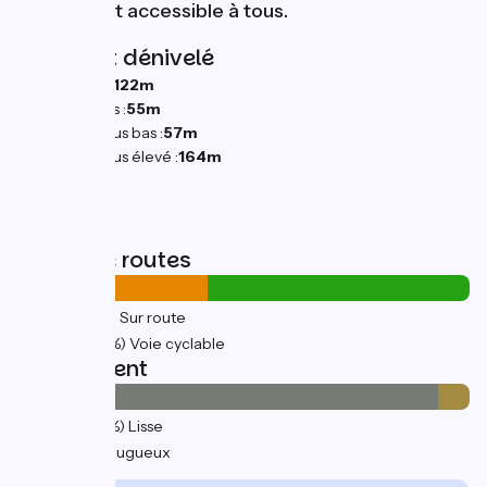
agréable et accessible à tous.
Pentes et dénivelé
Montées :
122m
Descentes :
55m
Point le plus bas :
57m
Point le plus élevé :
164m
Types de routes
7km
(42%) Sur route
10km
(58%) Voie cyclable
Revêtement
16km
(93%) Lisse
1km
(7%) Rugueux