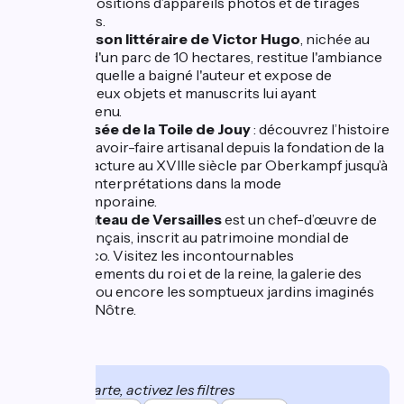
les expositions d’appareils photos et de tirages
anciens.
La maison littéraire de Victor Hugo
, nichée au
cœur d'un parc de 10 hectares, restitue l'ambiance
dans laquelle a baigné l'auteur et expose de
nombreux objets et manuscrits lui ayant
appartenu.
Le musée de la Toile de Jouy
: découvrez l’histoire
de ce savoir-faire artisanal depuis la fondation de la
manufacture au XVIIIe siècle par Oberkampf jusqu’à
ses réinterprétations dans la mode
contemporaine.
Le château de Versailles
est un chef-d’œuvre de
l’art français, inscrit au patrimoine mondial de
l’Unesco. Visitez les incontournables
appartements du roi et de la reine, la galerie des
glaces ou encore les somptueux jardins imaginés
par Le Nôtre.
Sur la carte, activez les filtres